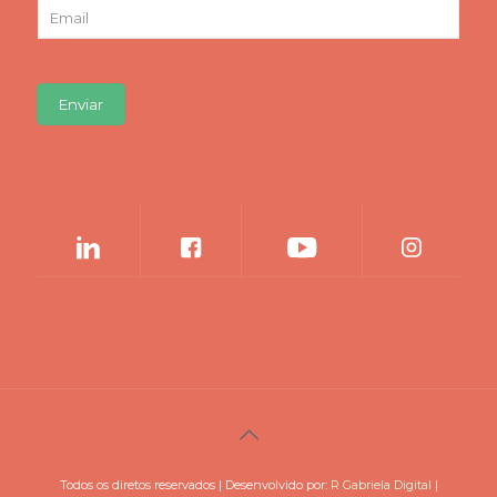
*
E
m
a
i
l
Enviar
*
Todos os diretos reservados | Desenvolvido por:
R Gabriela Digital
|