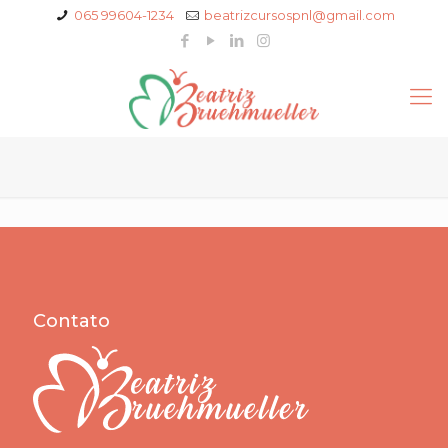
065 99604-1234
beatrizcursospnl@gmail.com
Contato