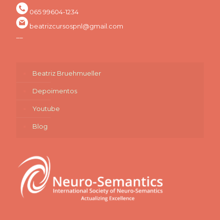
065 99604-1234
beatrizcursospnl@gmail.com
__
Beatriz Bruehmueller
Depoimentos
Youtube
Blog